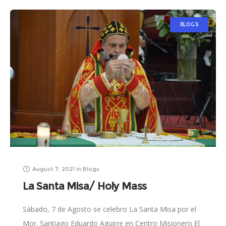
BLOGS
August 7, 2021
in
Blogs
La Santa Misa/ Holy Mass
Sábado, 7 de Agosto se celebro La Santa Misa por el
Mor. Santiago Eduardo Aguirre en Centro Misionero El