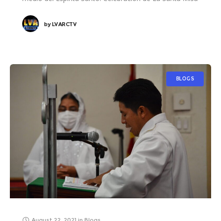
por el
by
LVARCTV
BLOGS
August 22, 2021
in
Blogs