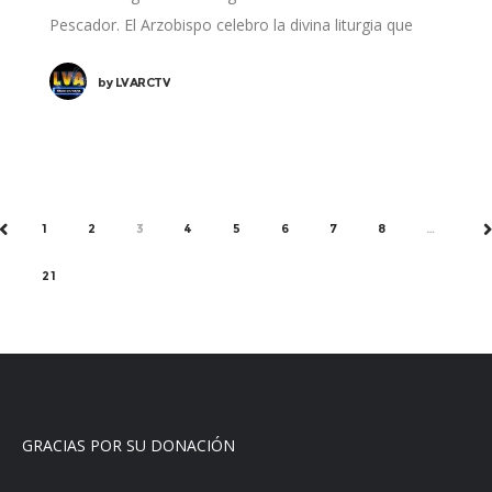
Pescador. El Arzobispo celebro la divina liturgia que
nos lleno de
by
LVARCTV
1
2
3
4
5
6
7
8
…
PREV
N
21
GRACIAS POR SU DONACIÓN