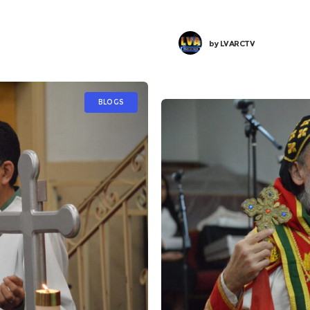
by
LVARCTV
BLOGS