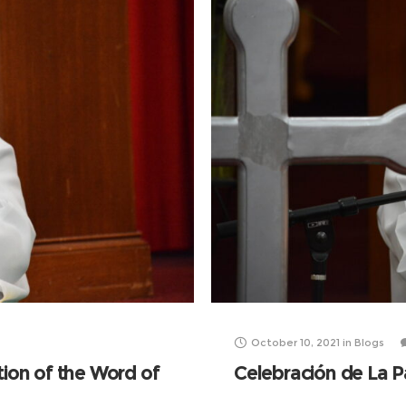
October 10, 2021
in
Blogs
tion of the Word of
Celebración de La P