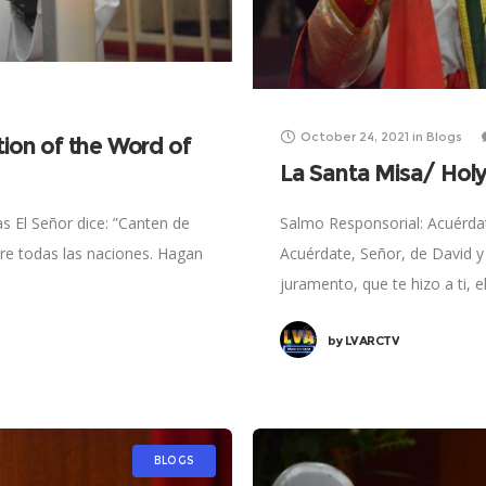
October 24, 2021
in
Blogs
tion of the Word of
La Santa Misa/ Hol
as El Señor dice: ”Canten de
Salmo Responsorial: Acuérdat
ntre todas las naciones. Hagan
Acuérdate, Señor, de David y 
juramento, que te hizo a ti, e
by
LVARCTV
BLOGS