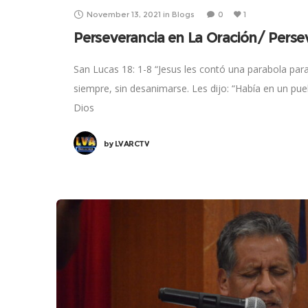
November 13, 2021
in
Blogs
0
1
Perseverancia en La Oración/ Perse
San Lucas 18: 1-8 “Jesus les contó una parabola par
siempre, sin desanimarse. Les dijo: “Había en un pue
Dios
by
LVARCTV