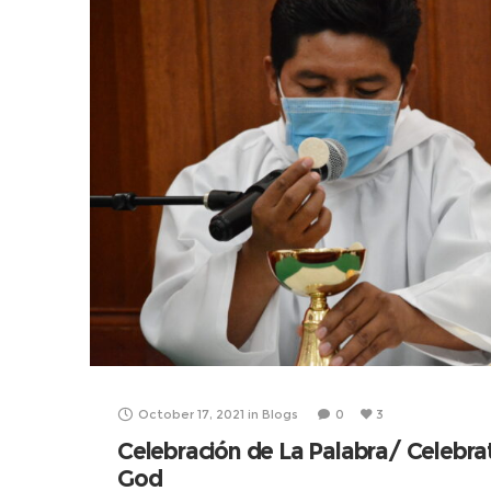
October 17, 2021
in
Blogs
0
3
Celebración de La Palabra/ Celebra
God