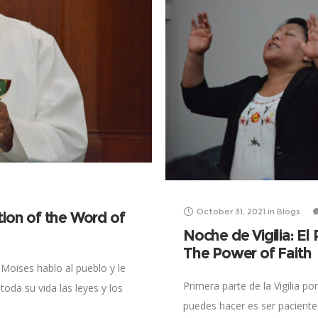
October 31, 2021
in
Blogs
tion of the Word of
Noche de Vigilia: El 
The Power of Faith
Moises hablo al pueblo y le
Primera parte de la Vigilia p
toda su vida las leyes y los
puedes hacer es ser paciente 