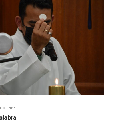
0
3
alabra