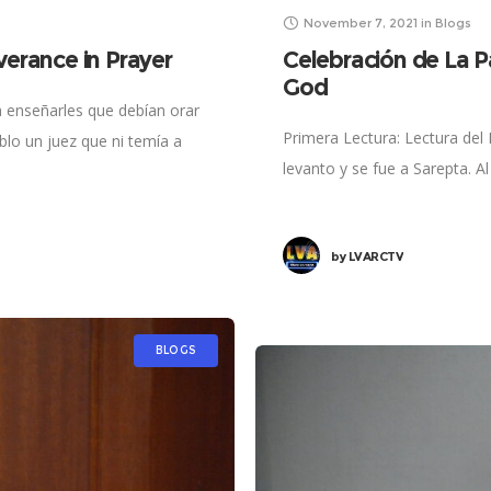
November 7, 2021
in
Blogs
verance in Prayer
Celebración de La P
God
a enseñarles que debían orar
Primera Lectura: Lectura del 
blo un juez que ni temía a
levanto y se fue a Sarepta. Al 
by
LVARCTV
BLOGS