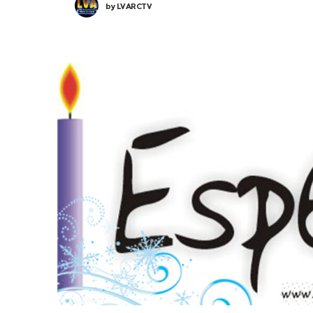
by
LVARCTV