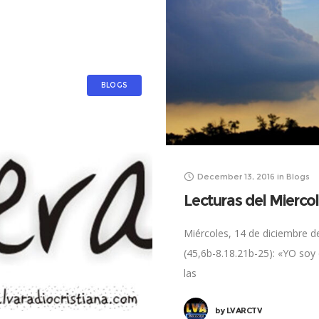
BLOGS
December 13, 2016
in
Blogs
Lecturas del Mierco
Miércoles, 14 de diciembre de
(45,6b-8.18.21b-25): «YO soy e
las
by
LVARCTV