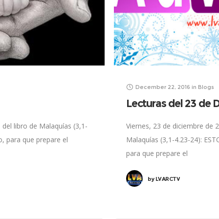
December 22, 2016
in
Blogs
Lecturas del 23 de 
del libro de Malaquías (3,1-
Viernes, 23 de diciembre de 2
o, para que prepare el
Malaquías (3,1-4.23-24): EST
para que prepare el
by
LVARCTV