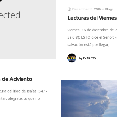
December 15, 2016
in
Blogs
Lecturas del Vierne
Viernes, 16 de diciembre de 2
3a.6-8): ESTO dice el Señor: 
salvación está por llegar,
by
LVARCTV
a de Adviento
ra del libro de Isaías (54,1-
tar, alégrate; tú que no