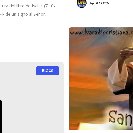
by
LVARCTV
ra del libro de Isaías (7,10-
 «Pide un signo al Señor,
BLOGS