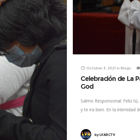
October 3, 2021
in
Blogs
Celebración de La P
God
Salmo Responsorial: Feliz tú,
y te ira bien. En la intimidad
by
LVARCTV