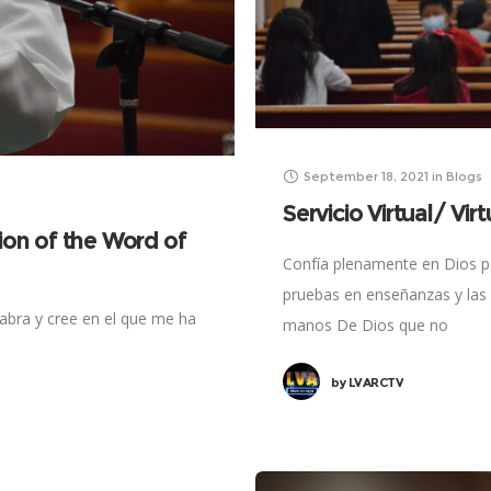
September 18, 2021
in
Blogs
Servicio Virtual/ Vir
ion of the Word of
Confía plenamente en Dios po
pruebas en enseñanzas y las
labra y cree en el que me ha
manos De Dios que no
by
LVARCTV