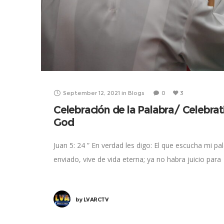
September 12, 2021
in
Blogs
0
3
Celebración de la Palabra/ Celebrat
God
Juan 5: 24 ” En verdad les digo: El que escucha mi pa
enviado, vive de vida eterna; ya no habra juicio para
by
LVARCTV