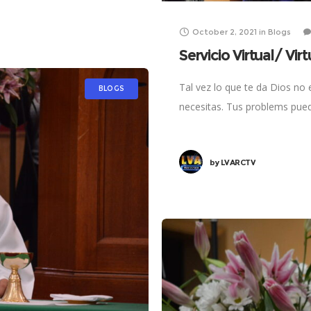
October 2, 2021
in
Blogs
Servicio Virtual/ Vir
Tal vez lo que te da Dios no 
BLOGS
necesitas. Tus problems pue
by
LVARCTV