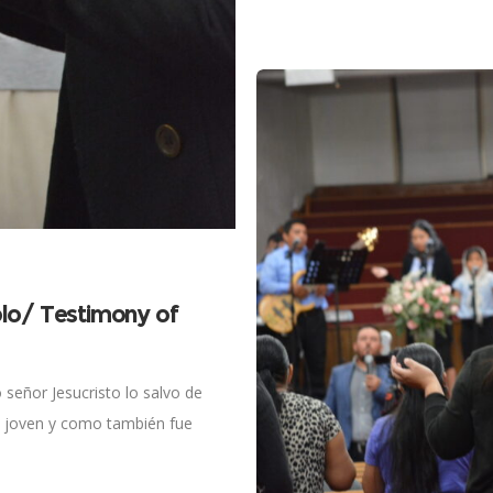
lo/ Testimony of
eñor Jesucristo lo salvo de
a joven y como también fue