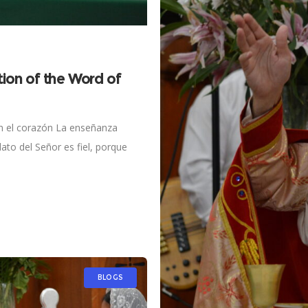
tion of the Word of
n el corazón La enseñanza
ato del Señor es fiel, porque
BLOGS