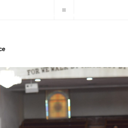
OME
CENTRO MISIONERO
BLOGS
GALERIA
C
ice