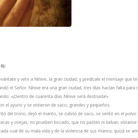
0):
vántate y vete a Nínive, la gran ciudad, y predícale el mensaje que te
dó el Señor. Nínive era una gran ciudad, tres días hacían falta para 
ndo: «¡Dentro de cuarenta días Nínive será destruida!»
ron el ayuno y se vistieron de saco, grandes y pequeños.
antó del trono, dejó el manto, se cubrió de saco, se sentó en el polv
acas y ovejas, no prueben bocado, que no pasten ni beban; vístans
cada cual de su mala vida y de la violencia de sus manos; quizá se a