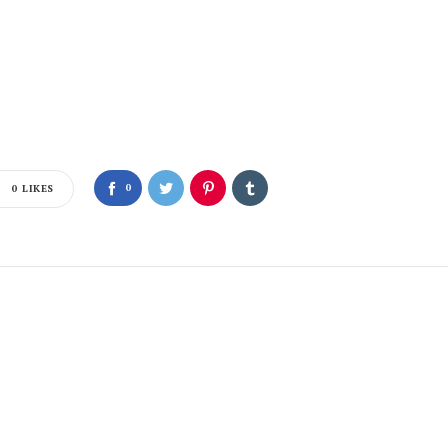
0
0
LIKES
*