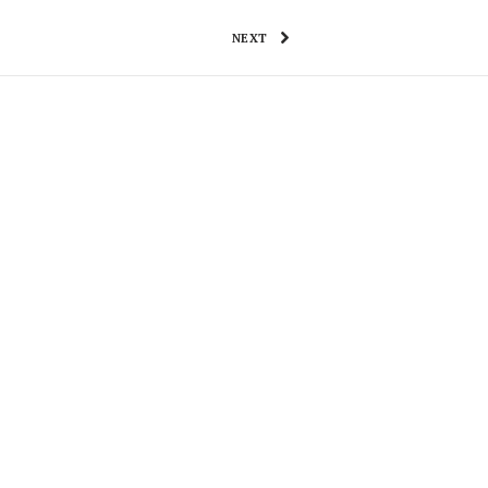
NEXT
ONTACTENOS
FUNDADOR
TV
YOUTUBE