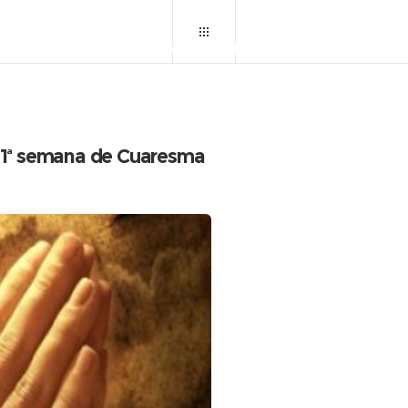
OME
CENTRO MISIONERO
BLOGS
GALERIA
C
a 1ª semana de Cuaresma