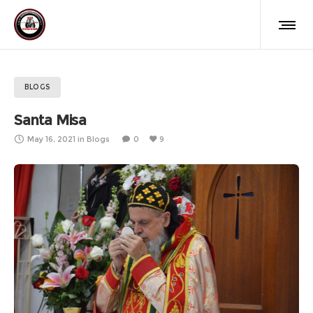
BLOGS
Santa Misa
May 16, 2021
in
Blogs
0
9