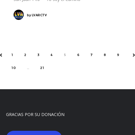
by
LVARCTV
1
2
3
4
5
6
7
8
9
PREV
N
10
…
21
GRACIAS POR SU DONACIÓN