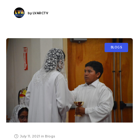
olvidar que Dios te pedirá cuenta
by
LVARCTV
BLOGS
July 11, 2021
in
Blogs