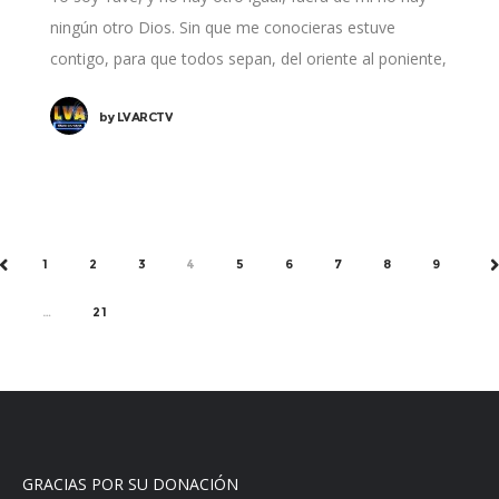
ningún otro Dios. Sin que me conocieras estuve
contigo, para que todos sepan, del oriente al poniente,
by
LVARCTV
1
2
3
4
5
6
7
8
9
PREV
N
…
21
GRACIAS POR SU DONACIÓN